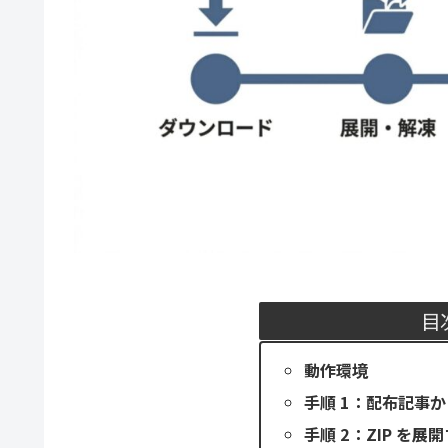
目
動作環境
手順 1：配布記事か
手順 2：ZIP を展