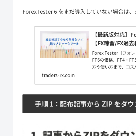
ForexTester 6 をまだ導入していない
【最新版対応】Fo
【FX練習/FX過
Forex Tester
FT6の価格、FT4・
方や使い方まで、コス
traders-rx.com
手順 1：配布記事から ZIP をダ