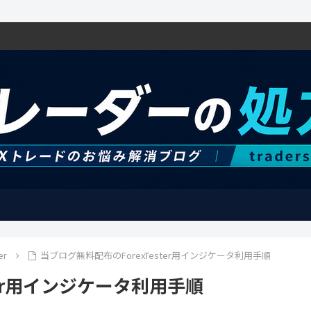
er
当ブログ無料配布のForexTester用インジケータ利用手順
ter用インジケータ利用手順