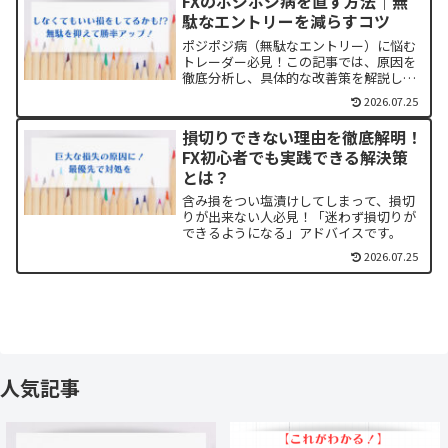
FXのポジポジ病を直す方法｜無
しょう。
駄なエントリーを減らすコツ
ポジポジ病（無駄なエントリー）に悩む
トレーダー必見！この記事では、原因を
徹底分析し、具体的な改善策を解説しま
す。安定した利益を目指すための必読ガ
2026.07.25
イド。
損切りできない理由を徹底解明！
FX初心者でも実践できる解決策
とは？
含み損をつい塩漬けしてしまって、損切
りが出来ない人必見！「迷わず損切りが
できるようになる」アドバイスです。
2026.07.25
人気記事