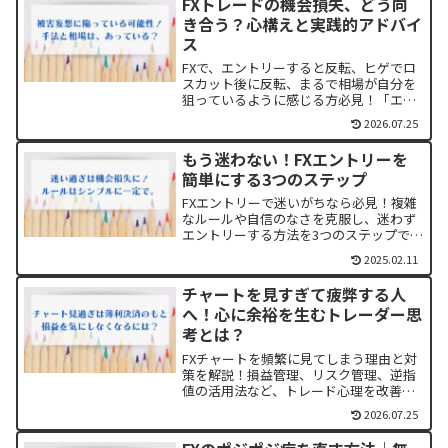
FXトレードの機会損失、どう向
き合う？心構えと実践的アドバイ
ス
FXで、エントリーすると反転、ヒゲでロ
スカット後に反転、まるで相場が自分を
狙っているように感じる方必見！「エン
トリーや決済後の逆行を気にしなくな
2026.07.25
る」ためのアドバイスをご紹介します。
もう迷わない！FXエントリーを
簡単にする3つのステップ
FXエントリーで迷いがちなら必見！複雑
なルールや自信のなさを克服し、迷わず
エントリーする方法を3つのステップで解
説します。ルールの簡潔化、過去検証、
2025.02.11
トレードノートの活用で、あなたのトレ
ードを変えるヒントが満載です！
チャートを見すぎて疲弊する人
へ！心に余裕を生むトレーダー思
考とは？
FXチャートを頻繁に見てしまう理由と対
策を解説！損益管理、リスク管理、逆指
値の活用法など、トレード心理を改善し
てチャートの監視を減らす具体的な方法
2026.07.25
を紹介します。トレードノートの活用法
も含めて、効果的なトレードを目指しま