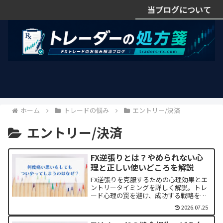
当ブログについて
ホーム
トレードの悩み
エントリー/決済
エントリー/決済
FX逆張りとは？やめられない心
理と正しい使いどころを解説
FX逆張りを克服するための心理効果とエ
ントリータイミングを詳しく解説。トレ
ード心理の罠を避け、成功する戦略を身
につける方法を学びましょう。チャート
2026.07.25
パターンの活用やリスク管理のコツも紹
介！